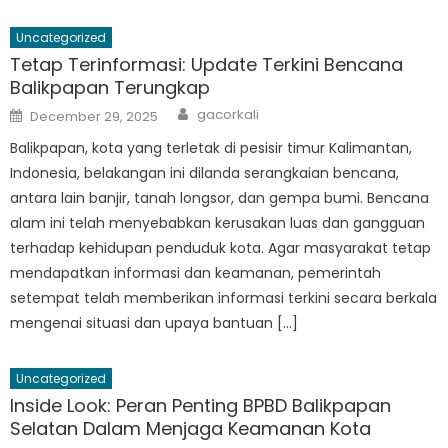
Uncategorized
Tetap Terinformasi: Update Terkini Bencana
Balikpapan Terungkap
Author
Posted
gacorkali
December 29, 2025
on
Balikpapan, kota yang terletak di pesisir timur Kalimantan,
Indonesia, belakangan ini dilanda serangkaian bencana,
antara lain banjir, tanah longsor, dan gempa bumi. Bencana
alam ini telah menyebabkan kerusakan luas dan gangguan
terhadap kehidupan penduduk kota. Agar masyarakat tetap
mendapatkan informasi dan keamanan, pemerintah
setempat telah memberikan informasi terkini secara berkala
mengenai situasi dan upaya bantuan […]
Uncategorized
Inside Look: Peran Penting BPBD Balikpapan
Selatan Dalam Menjaga Keamanan Kota