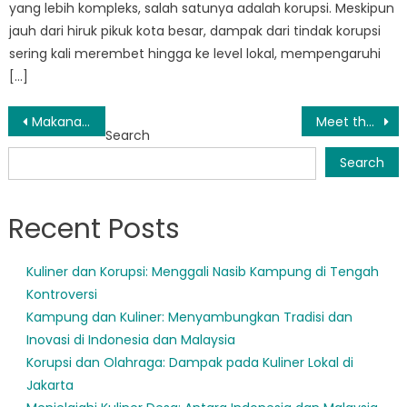
yang lebih kompleks, salah satunya adalah korupsi. Meskipun
jauh dari hiruk pikuk kota besar, dampak dari tindak korupsi
sering kali merembet hingga ke level lokal, mempengaruhi
[…]
Post
Makanan Kesehatan: Inovasi Kuliner Indonesia yang Sedang Trending
Meet the Team: The Dedicated Individuals of BPBD Balikpapan Timur
Search
navigation
Search
Recent Posts
Kuliner dan Korupsi: Menggali Nasib Kampung di Tengah
Kontroversi
Kampung dan Kuliner: Menyambungkan Tradisi dan
Inovasi di Indonesia dan Malaysia
Korupsi dan Olahraga: Dampak pada Kuliner Lokal di
Jakarta