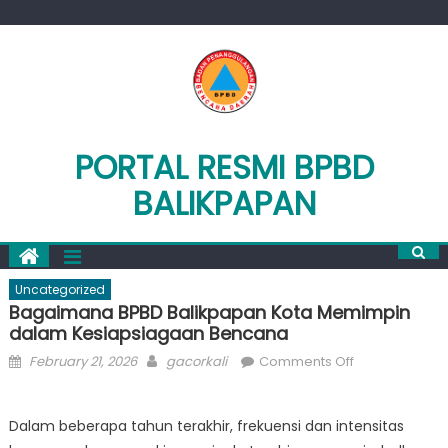
Skip
to
content
PORTAL RESMI BPBD
BALIKPAPAN
Uncategorized
Bagaimana BPBD Balikpapan Kota Memimpin
dalam Kesiapsiagaan Bencana
Posted
Author
on
February 21, 2026
gacorkali
Comments Off
on
Bagaimana
BPBD
Dalam beberapa tahun terakhir, frekuensi dan intensitas
Balikpapan