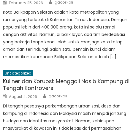
Author
Posted
gacorkali
February 25, 2026
on
Kota Balikpapan Selatan adalah kota metropolitan yang
ramai yang terletak di Kalimantan Timur, Indonesia. Dengan
populasi lebih dari 400.000 orang, kota ini selalu ramai
dengan aktivitas. Namun, di balik layar, ada tim berdedikasi
yang bekerja tanpa kenal lelah untuk menjaga kota tetap
aman dan terlindungi. Salah satu pemain kunci dalam
memastikan keamanan Balikpapan Selatan adalah […]
Uncategorized
Kuliner dan Korupsi: Menggali Nasib Kampung di
Tengah Kontroversi
Author
Posted
gacorkali
August 4, 2026
on
Di tengah pesatnya perkembangan urbanisasi, desa dan
kampung di Indonesia dan Malaysia masih menjadi jantung
budaya dan identitas masyarakat. Namun, kehidupan
masyarakat di kawasan ini tidak lepas dari permasalahan